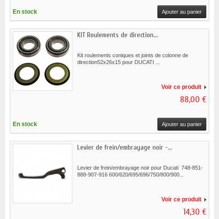
En stock
Ajouter au panier
KIT Roulements de direction...
Kit roulements coniques et joints de colonne de
direction52x26x15 pour DUCATI ...
Voir ce produit
88,00 €
En stock
Ajouter au panier
Levier de frein/embrayage noir -...
Levier de frein/embrayage noir pour Ducati 748-851-
888-907-916 600/620/695/696/750/800/900...
Voir ce produit
14,30 €