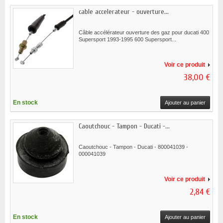
cable accelerateur - ouverture...
Câble accélérateur ouverture des gaz pour ducati 400
Supersport 1993-1995 600 Supersport...
Voir ce produit
38,00 €
En stock
Ajouter au panier
Caoutchouc - Tampon - Ducati -...
Caoutchouc - Tampon - Ducati - 800041039 -
000041039
Voir ce produit
2,84 €
En stock
Ajouter au panier