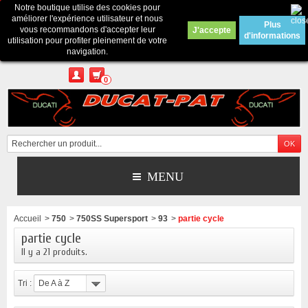
Notre boutique utilise des cookies pour
Contactez-nous
améliorer l'expérience utilisateur et nous
Plus
vous recommandons d'accepter leur
J'accepte
d'informations
Appelez-nous au :
Pour tous renseignements : merci d'envoyer un mail
utilisation pour profiter pleinement de votre
depuis le formulaire de contact ou sur ducatpat25@gmail.com
navigation.
0
MENU
Accueil
>
750
>
750SS Supersport
>
93
>
partie cycle
partie cycle
Il y a 21 produits.
Tri :
De A à Z