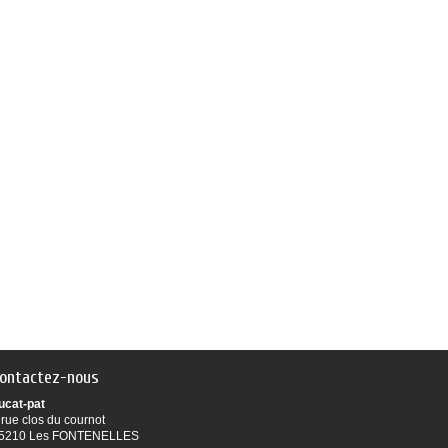
ontactez-nous
ucat-pat
 rue clos du cournot
5210 Les FONTENELLES