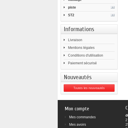
piste
ST2
Informations
Livraison
Mentions légales
Conditions d'utilisation
Paiement sécurisé
Nouveautés
Toutes les nouveautés
C
Mon compte
d
Mes commandes
2
Mes avoirs
2