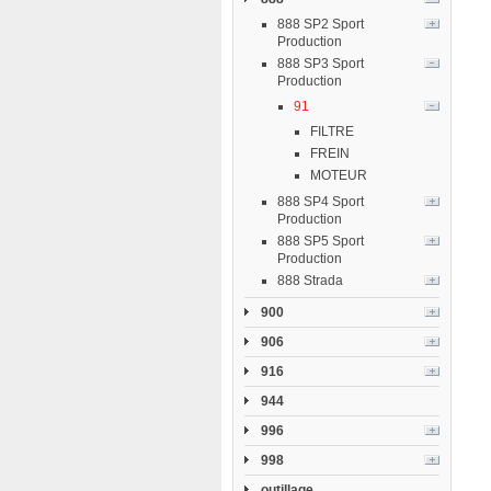
888 SP2 Sport
Production
888 SP3 Sport
Production
91
FILTRE
FREIN
MOTEUR
888 SP4 Sport
Production
888 SP5 Sport
Production
888 Strada
900
906
916
944
996
998
outillage