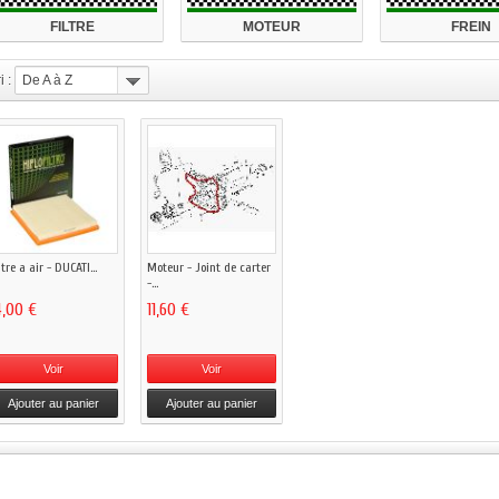
FILTRE
MOTEUR
FREIN
i :
De A à Z
ltre a air - DUCATI...
Moteur - Joint de carter
-...
4,00 €
11,60 €
Voir
Voir
Ajouter au panier
Ajouter au panier