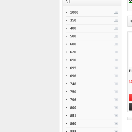
91
1000
350
Tr
400
500
600
620
650
695
Fi
696
1
748
750
796
800
851
860
888