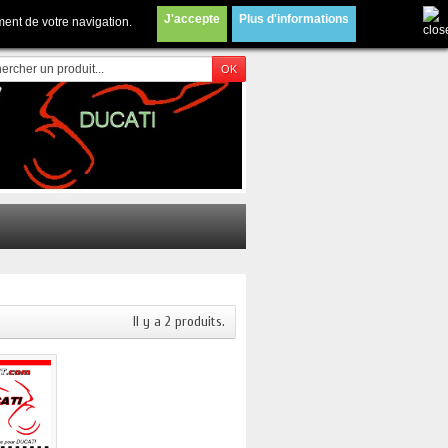
5@gmail.com
Contactez-nous
J'accepte
Plus d'informations
ment de votre navigation.
Il y a 2 produits.