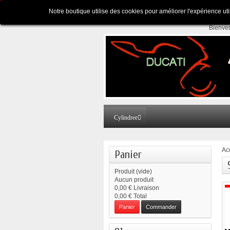
Appelez-nous au :
Pour tous renseignements
Notre boutique utilise des cookies pour améliorer l'expérience ut
Bienve
Cylindree
Ac
Panier
Produit
(vide)
Aucun produit
0,00 €
Livraison
0,00 €
Total
Panier
Commander