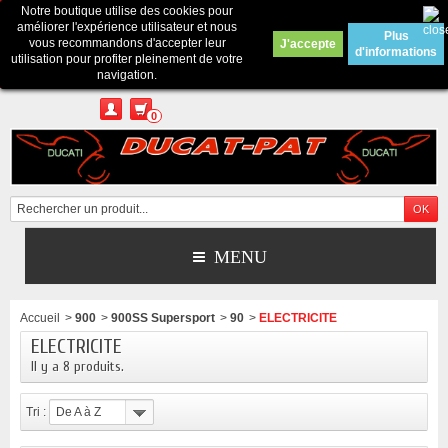
Notre boutique utilise des cookies pour
Contactez-nous
améliorer l'expérience utilisateur et nous
Plus
vous recommandons d'accepter leur
J'accepte
d'informations
Appelez-nous au :
Pour tous renseignements : merci d'envoyer un mail
utilisation pour profiter pleinement de votre
depuis le formulaire de contact ou sur ducatpat25@gmail.com
navigation.
0
MENU
Accueil
>
900
>
900SS Supersport
>
90
>
ELECTRICITE
ELECTRICITE
Il y a 8 produits.
Tri :
De A à Z