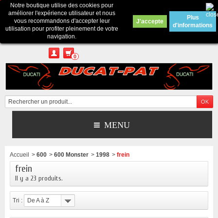
Notre boutique utilise des cookies pour
Contactez-nous
améliorer l'expérience utilisateur et nous
Plus
vous recommandons d'accepter leur
J'accepte
d'informations
Appelez-nous au :
Pour tous renseignements : merci d'envoyer un mail
utilisation pour profiter pleinement de votre
depuis le formulaire de contact ou sur ducatpat25@gmail.com
navigation.
0
MENU
Accueil
>
600
>
600 Monster
>
1998
>
frein
frein
Il y a 23 produits.
Tri :
De A à Z