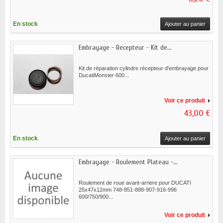
En stock
Ajouter au panier
Embrayage - Recepteur - Kit de...
Kit de réparation cylindre récepteur d'embrayage pour
DucatiMonster 600...
Voir ce produit
43,00 €
En stock
Ajouter au panier
Embrayage - Roulement Plateau -...
Roulement de roue avant-arriere pour DUCATI
25x47x12mm 748-851-888-907-916-996
600/750/900...
Voir ce produit