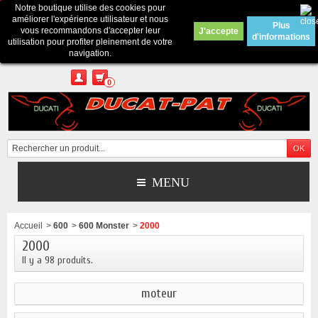
Notre boutique utilise des cookies pour
Contactez-nous
améliorer l'expérience utilisateur et nous
Plus
vous recommandons d'accepter leur
J'accepte
d'informations
Appelez-nous au :
Pour tous renseignements : merci d'envoyer un mail
utilisation pour profiter pleinement de votre
depuis le formulaire de contact ou sur ducatpat25@gmail.com
navigation.
0
MENU
Accueil
>
600
>
600 Monster
>
2000
2000
Il y a 98 produits.
moteur