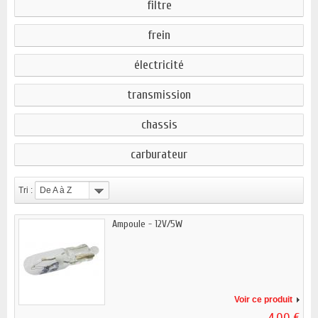
filtre
frein
électricité
transmission
chassis
carburateur
Tri :
De A à Z
Ampoule - 12V/5W
Voir ce produit
4,00 €