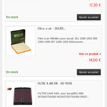
17,30 €
En stock
Ajouter au panier
Filtre a air - DUCATI...
Filtre à air Hiflofiltro pour ducati 851 1988-1992 888
1990-1996 907 1990-1993 600monster...
Voir ce produit
14,00 €
En stock
Ajouter au panier
FILTRE A AIR KN - DU-9098
FILTRE A AIR K&N pour ducati851-888-
907600/750/900 MONSTER750/906 PASO...