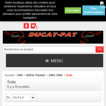
Notre boutique utilise des cookies pour
Contactez-nous
améliorer l'expérience utilisateur et nous
Plus
vous recommandons d'accepter leur
J'accepte
d'informations
Appelez-nous au :
Pour tous renseignements : merci d'envoyer un mail
utilisation pour profiter pleinement de votre
depuis le formulaire de contact ou sur ducatpat25@gmail.com
navigation.
0
MENU
Accueil
>
600
>
600SL Pantah
>
1981-1982
>
frein
frein
Il y a 16 produits.
Tri :
De A à Z