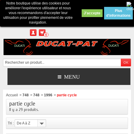
Notre boutique utilise des cookies pour
Contactez-nous
améliorer l'expérience utilisateur et nous
Plus
vous recommandons d'accepter leur
J'accepte
d'informations
Appelez-nous au :
Pour tous renseignements : merci d'envoyer un mail
utilisation pour profiter pleinement de votre
depuis le formulaire de contact ou sur ducatpat25@gmail.com
navigation.
0
MENU
Accueil
>
748
>
748
>
1996
>
partie cycle
partie cycle
Il y a 29 produits.
Tri :
De A à Z