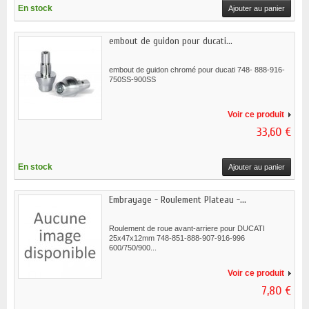
En stock
Ajouter au panier
embout de guidon pour ducati...
embout de guidon chromé pour ducati 748- 888-916-
750SS-900SS
Voir ce produit
33,60 €
En stock
Ajouter au panier
Embrayage - Roulement Plateau -...
Roulement de roue avant-arriere pour DUCATI
25x47x12mm 748-851-888-907-916-996
600/750/900...
Voir ce produit
7,80 €