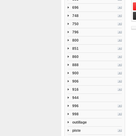
696
748
750
796
800
851
860
888
900
906
916
944
996
998
outillage
piste