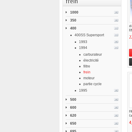
frein
1000
350
di
400
EB
400SS Supersport
2
1993
1994
carburateur
électricité
filtre
frein
moteur
partie cycle
1995
500
600
FR
620
Co
4
650
695