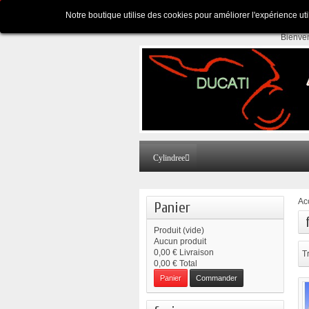
Appelez-nous au :
Pour tous renseignements
Notre boutique utilise des cookies pour améliorer l'expérience ut
Bienve
Cylindree
Ac
Panier
Produit
(vide)
Aucun produit
0,00 €
Livraison
Tr
0,00 €
Total
Panier
Commander