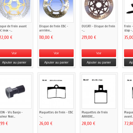
sque de frein avant
Disque de frein EBC -
DUCATI - Disque de frein
Frein 
C inox -...
arrrière...
-...
stop -..
22,00 €
110,00 €
219,00 €
35,0
Voir
Voir
Voir
Ajouter au panier
Ajouter au panier
Ajouter au panier
Aj
EIN - Vis Banjo -
Plaquettes de frein - EBC
Plaquettes de frein
Plaque
uleur Noir...
-...
ARRIERE...
avant..
,99 €
26,00 €
28,00 €
72,8