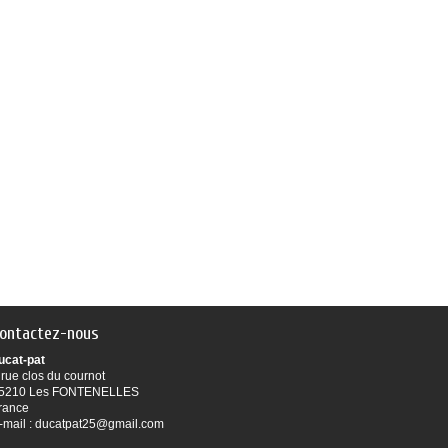
ontactez-nous
ucat-pat
 rue clos du cournot
5210 Les FONTENELLES
rance
-mail :
ducatpat25@gmail.com