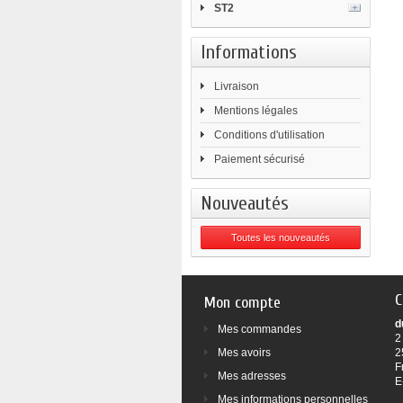
ST2
Informations
Livraison
Mentions légales
Conditions d'utilisation
Paiement sécurisé
Nouveautés
Toutes les nouveautés
C
Mon compte
d
Mes commandes
2
Mes avoirs
2
F
Mes adresses
E
Mes informations personnelles