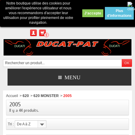
Notre boutique utilise des cookies pour
Contactez-nous
améliorer l'expérience utilisateur et nous
Plus
vous recommandons d'accepter leur
J'accepte
d'informations
Appelez-nous au :
Pour tous renseignements : merci d'envoyer un mail
utilisation pour profiter pleinement de votre
depuis le formulaire de contact ou sur ducatpat25@gmail.com
navigation.
0
MENU
Accueil
>
620
>
620 MONSTER
>
2005
2005
Il y a 44 produits.
Tri :
De A à Z