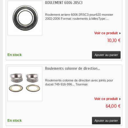
ROULEMENT 6006 2RSC3
Roulement arriere 6006 2RSC3 pour620 monster
2002-2006 Format: roulements à billesType:...
Voir ce produit
10,10 €
En stock
Ajouter au panier
Roulements colonne de direction...
Roulements colonne de direction avec joints pour
ducati 748-916-996... Tourmax
Voir ce produit
64,00 €
En stock
Ajouter au panier