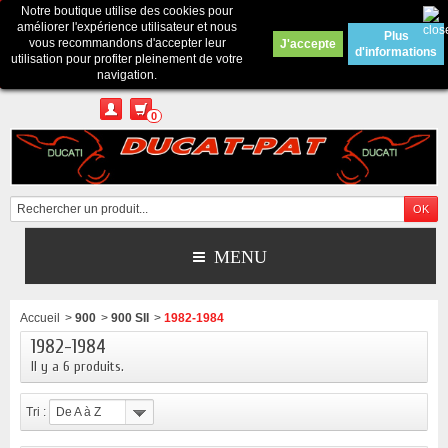
Notre boutique utilise des cookies pour
Contactez-nous
améliorer l'expérience utilisateur et nous
Plus
vous recommandons d'accepter leur
J'accepte
d'informations
Appelez-nous au :
Pour tous renseignements : merci d'envoyer un mail
utilisation pour profiter pleinement de votre
depuis le formulaire de contact ou sur ducatpat25@gmail.com
navigation.
0
MENU
Accueil
>
900
>
900 SII
>
1982-1984
1982-1984
Il y a 6 produits.
Tri :
De A à Z