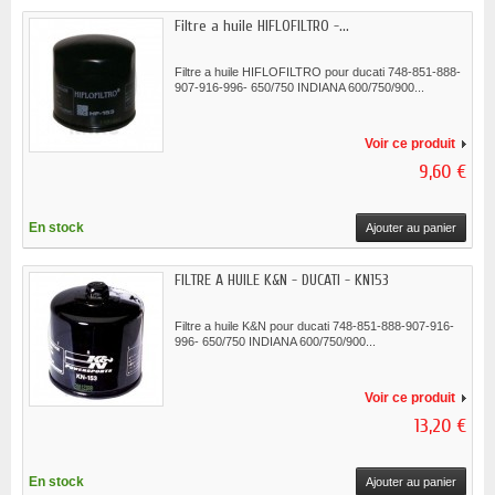
Filtre a huile HIFLOFILTRO -...
Filtre a huile HIFLOFILTRO pour ducati 748-851-888-
907-916-996- 650/750 INDIANA 600/750/900...
Voir ce produit
9,60 €
En stock
Ajouter au panier
FILTRE A HUILE K&N - DUCATI - KN153
Filtre a huile K&N pour ducati 748-851-888-907-916-
996- 650/750 INDIANA 600/750/900...
Voir ce produit
13,20 €
En stock
Ajouter au panier