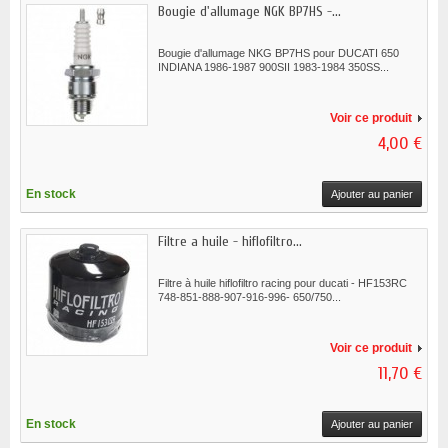
Bougie d'allumage NGK BP7HS -...
Bougie d'allumage NKG BP7HS pour DUCATI 650
INDIANA 1986-1987 900SII 1983-1984 350SS...
Voir ce produit
4,00 €
En stock
Ajouter au panier
Filtre a huile - hiflofiltro...
Filtre à huile hiflofiltro racing pour ducati - HF153RC
748-851-888-907-916-996- 650/750...
Voir ce produit
11,70 €
En stock
Ajouter au panier