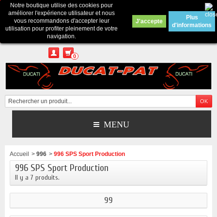
Notre boutique utilise des cookies pour
Contactez-nous
améliorer l'expérience utilisateur et nous
Plus
vous recommandons d'accepter leur
J'accepte
d'informations
Appelez-nous au :
Pour tous renseignements : merci d'envoyer un mail
utilisation pour profiter pleinement de votre
depuis le formulaire de contact ou sur ducatpat25@gmail.com
navigation.
0
MENU
Accueil
>
996
>
996 SPS Sport Production
996 SPS Sport Production
Il y a 7 produits.
99