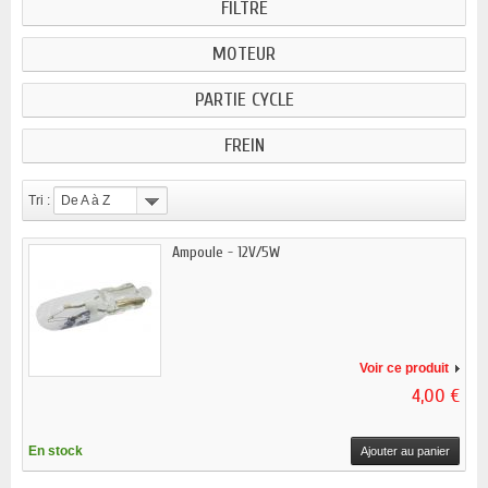
FILTRE
MOTEUR
PARTIE CYCLE
FREIN
Tri :
De A à Z
Ampoule - 12V/5W
Voir ce produit
4,00 €
En stock
Ajouter au panier