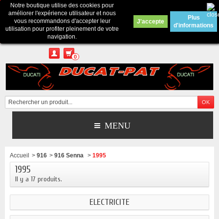
Notre boutique utilise des cookies pour
Contactez-nous
améliorer l'expérience utilisateur et nous
Plus
vous recommandons d'accepter leur
J'accepte
d'informations
Appelez-nous au :
Pour tous renseignements : merci d'envoyer un mail
utilisation pour profiter pleinement de votre
depuis le formulaire de contact ou sur ducatpat25@gmail.com
navigation.
0
MENU
Accueil
>
916
>
916 Senna
>
1995
1995
Il y a 17 produits.
ELECTRICITE