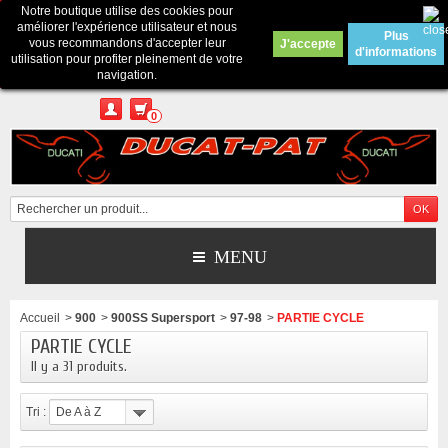
Notre boutique utilise des cookies pour
Contactez-nous
améliorer l'expérience utilisateur et nous
Plus
vous recommandons d'accepter leur
J'accepte
d'informations
Appelez-nous au :
Pour tous renseignements : merci d'envoyer un mail
utilisation pour profiter pleinement de votre
depuis le formulaire de contact ou sur ducatpat25@gmail.com
navigation.
0
MENU
Accueil
>
900
>
900SS Supersport
>
97-98
>
PARTIE CYCLE
PARTIE CYCLE
Il y a 31 produits.
Tri :
De A à Z