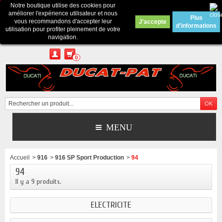
Notre boutique utilise des cookies pour
Contactez-nous
améliorer l'expérience utilisateur et nous
Plus
vous recommandons d'accepter leur
J'accepte
d'informations
Appelez-nous au :
Pour tous renseignements : merci d'envoyer un mail
utilisation pour profiter pleinement de votre
depuis le formulaire de contact ou sur ducatpat25@gmail.com
navigation.
0
MENU
Accueil
>
916
>
916 SP Sport Production
>
94
94
Il y a 9 produits.
ELECTRICITE