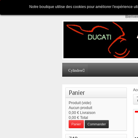
Appelez-nous au :
Pour tous renseignements
Notre boutique utilise des cookies pour améliorer l'expérience ut
Bienve
Cylindree
Ac
Panier
Produit
(vide)
Aucun produit
0,00 €
Livraison
0,00 €
Total
Panier
Commander