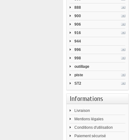
888
900
906
916
944
996
998
outillage
piste
ST2
Informations
Livraison
Mentions légales
Conditions d'utilisation
Paiement sécurisé