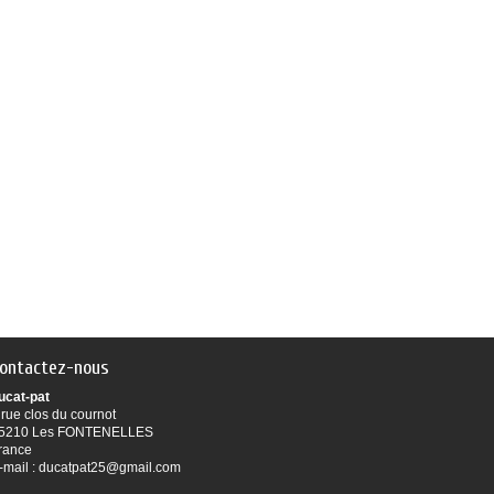
ontactez-nous
ucat-pat
 rue clos du cournot
5210 Les FONTENELLES
rance
-mail :
ducatpat25@gmail.com