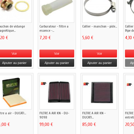
uchon de vidange
Carburateur - filtre a
Collier - manchon - pide...
Collie
gnétique...
essence -...
Pipe de
,20 €
7,20 €
5,60 €
4,10 
Voir
Voir
Voir
Ajouter au panier
Ajouter au panier
Ajouter au panier
Aj
ltre a air - DUCATI...
FILTRE A AIR KN - DU-
FILTRE A AIR KN -
FILTRE
9098
DUCATI...
entreti
4,00 €
99,00 €
85,00 €
20,5