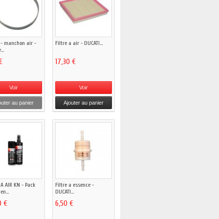
r - manchon air -
Filtre a air - DUCATI...
...
€
17,30 €
Voir
Voir
outer au panier
Ajouter au panier
 A AIR KN - Pack
Filtre a essence -
en...
DUCATI...
0 €
6,50 €