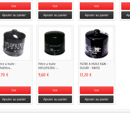
Voir
Voir
Voir
Ajouter au panier
Ajouter au panier
Ajouter au panier
Aj
ltre a huile -
Filtre a huile
FILTRE A HUILE K&N -
flofiltro...
HIFLOFILTRO -...
DUCATI - KN153
1,70 €
9,60 €
13,20 €
Voir
Voir
Voir
Ajouter au panier
Ajouter au panier
Ajouter au panier