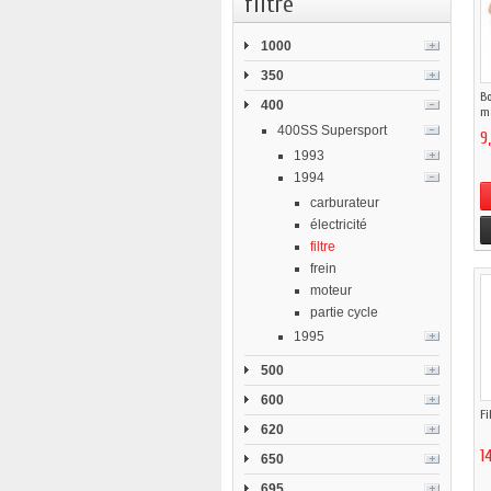
filtre
1000
350
Bo
400
ma
400SS Supersport
9
1993
1994
carburateur
électricité
filtre
frein
moteur
partie cycle
1995
500
600
Fi
620
1
650
695