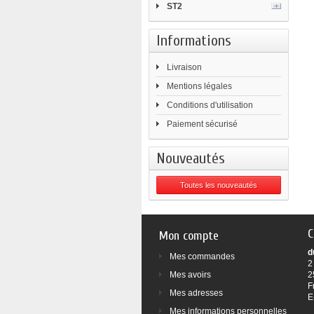
ST2
Informations
Livraison
Mentions légales
Conditions d'utilisation
Paiement sécurisé
Nouveautés
Toutes les nouveautés
C
Mon compte
d
Mes commandes
2
Mes avoirs
2
F
Mes adresses
E
Mes informations personnelles