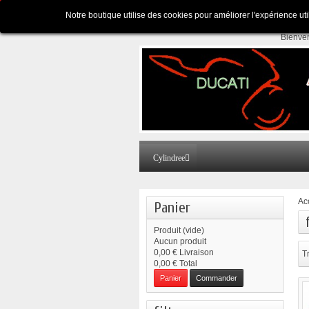
Appelez-nous au :
Pour tous renseignements
Notre boutique utilise des cookies pour améliorer l'expérience ut
Bienve
Cylindree
Ac
Panier
Produit
(vide)
Aucun produit
0,00 €
Livraison
Tr
0,00 €
Total
Panier
Commander