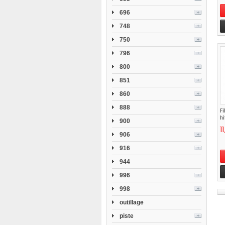
696
748
750
796
800
851
860
888
Fi
hi
900
1
906
916
944
996
998
outillage
piste