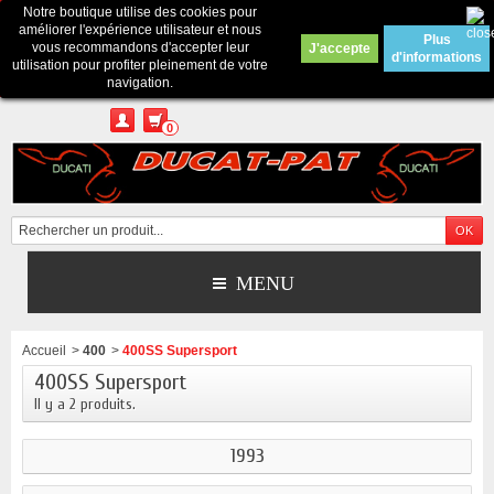
Notre boutique utilise des cookies pour
Contactez-nous
améliorer l'expérience utilisateur et nous
Plus
vous recommandons d'accepter leur
J'accepte
d'informations
Appelez-nous au :
Pour tous renseignements : merci d'envoyer un mail
utilisation pour profiter pleinement de votre
depuis le formulaire de contact ou sur ducatpat25@gmail.com
navigation.
0
MENU
Accueil
>
400
>
400SS Supersport
400SS Supersport
Il y a 2 produits.
1993