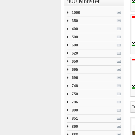
900 Monster
1000
350
400
500
600
620
650
695
696
748
750
796
Tr
800
851
860
888