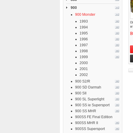
900
900 Monster
1993
Ch
or 
1994
8
1995
1996
1997
1998
1999
2000
2001
2002
900 S2/R
900 SD Darmah
900 SII
900 SL Superlight
900 SS ie Supersport
900 SS MHR
900SS FE Final Edition
900SS MHR II
900SS Supersport