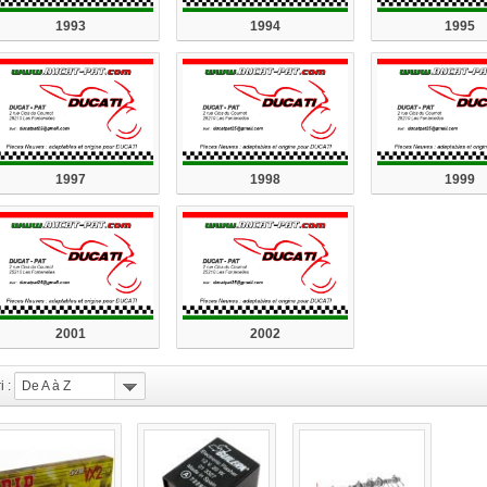
1993
1994
1995
1997
1998
1999
2001
2002
i :
De A à Z