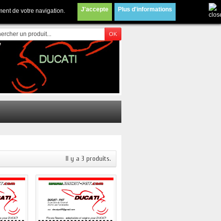
5@gmail.com
Contactez-nous
J'accepte
Plus d'informations
ment de votre navigation.
Il y a 3 produits.