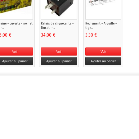
aine - ouverte - noir et
Relais de clignotants -
Roulement - Aiguille -
-...
Ducati -...
tige...
6,00 €
34,00 €
3,30 €
Voir
Voir
Voir
Ajouter au panier
Ajouter au panier
Ajouter au panier