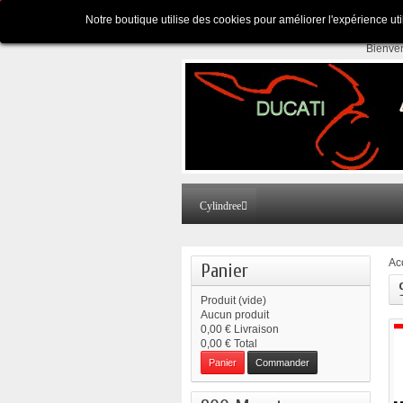
Appelez-nous au :
Pour tous renseignements
Notre boutique utilise des cookies pour améliorer l'expérience ut
Bienve
Cylindree
Ac
Panier
Produit
(vide)
Aucun produit
0,00 €
Livraison
0,00 €
Total
Panier
Commander