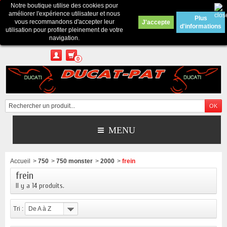
Notre boutique utilise des cookies pour
Contactez-nous
améliorer l'expérience utilisateur et nous
Plus
vous recommandons d'accepter leur
J'accepte
d'informations
Appelez-nous au :
Pour tous renseignements : merci d'envoyer un mail
utilisation pour profiter pleinement de votre
depuis le formulaire de contact ou sur ducatpat25@gmail.com
navigation.
0
MENU
Accueil
>
750
>
750 monster
>
2000
>
frein
frein
Il y a 14 produits.
Tri :
De A à Z