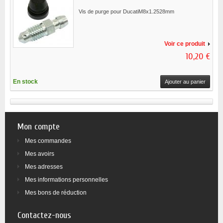
Vis de purge pour DucatiM8x1.2528mm
Voir ce produit
10,20 €
En stock
Ajouter au panier
Mon compte
Mes commandes
Mes avoirs
Mes adresses
Mes informations personnelles
Mes bons de réduction
Contactez-nous