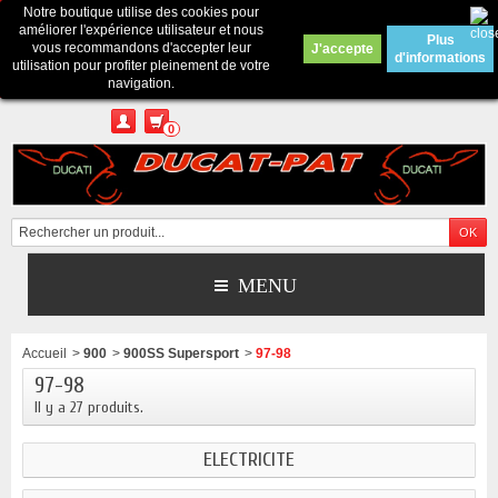
Notre boutique utilise des cookies pour
Contactez-nous
améliorer l'expérience utilisateur et nous
Plus
vous recommandons d'accepter leur
J'accepte
d'informations
Appelez-nous au :
Pour tous renseignements : merci d'envoyer un mail
utilisation pour profiter pleinement de votre
depuis le formulaire de contact ou sur ducatpat25@gmail.com
navigation.
0
MENU
Accueil
>
900
>
900SS Supersport
>
97-98
97-98
Il y a 27 produits.
ELECTRICITE