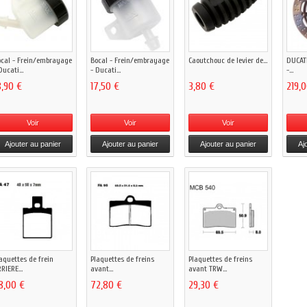
cal - Frein/embrayage
Bocal - Frein/embrayage
Caoutchouc de levier de...
DUCATI
Ducati...
- Ducati...
-...
8,90 €
17,50 €
3,80 €
219,
Voir
Voir
Voir
Ajouter au panier
Ajouter au panier
Ajouter au panier
Aj
aquettes de frein
Plaquettes de freins
Plaquettes de freins
RIERE...
avant...
avant TRW...
8,00 €
72,80 €
29,30 €