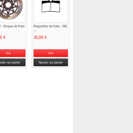
 - Disque de frein
Plaquettes de frein - EBC
-...
00 €
26,00 €
Voir
Voir
outer au panier
Ajouter au panier