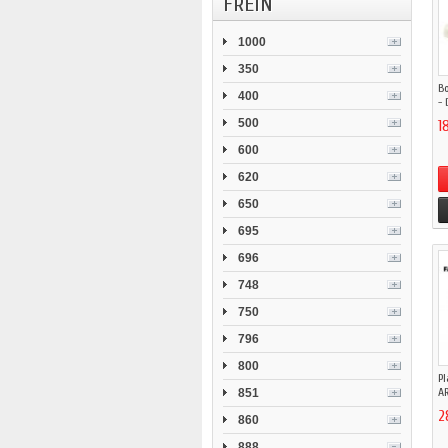
FREIN
1000
350
Bo
400
- 
500
1
600
620
650
695
696
748
750
796
800
Pl
AR
851
2
860
888