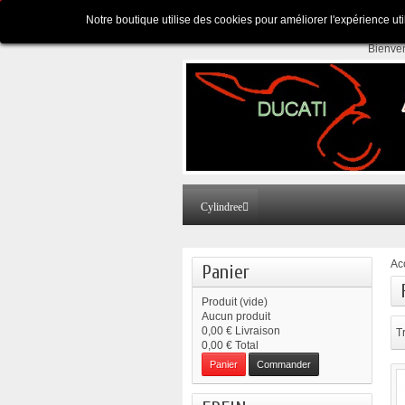
Appelez-nous au :
Pour tous renseignements
Notre boutique utilise des cookies pour améliorer l'expérience ut
Bienve
Cylindree
Ac
Panier
Produit
(vide)
Aucun produit
0,00 €
Livraison
Tr
0,00 €
Total
Panier
Commander