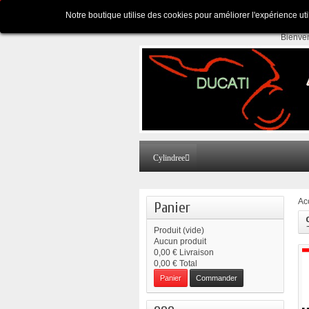
Appelez-nous au :
Pour tous renseignements
Notre boutique utilise des cookies pour améliorer l'expérience ut
Bienve
Cylindree
Ac
Panier
Produit
(vide)
Aucun produit
0,00 €
Livraison
0,00 €
Total
Panier
Commander