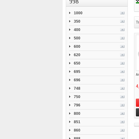
998
1000
350
Tr
400
500
600
620
650
695
Am
696
4
748
750
796
800
851
860
888