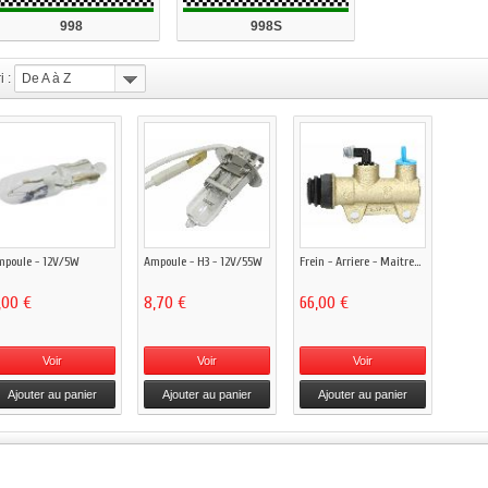
998
998S
i :
De A à Z
poule - 12V/5W
Ampoule - H3 - 12V/55W
Frein - Arriere - Maitre...
,00 €
8,70 €
66,00 €
Voir
Voir
Voir
Ajouter au panier
Ajouter au panier
Ajouter au panier