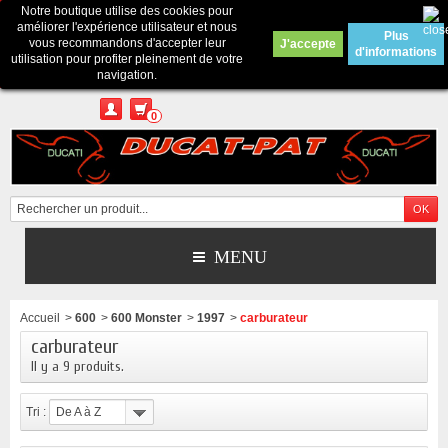
Notre boutique utilise des cookies pour
Contactez-nous
améliorer l'expérience utilisateur et nous
Plus
vous recommandons d'accepter leur
J'accepte
d'informations
Appelez-nous au :
Pour tous renseignements : merci d'envoyer un mail
utilisation pour profiter pleinement de votre
depuis le formulaire de contact ou sur ducatpat25@gmail.com
navigation.
0
MENU
Accueil
>
600
>
600 Monster
>
1997
>
carburateur
carburateur
Il y a 9 produits.
Tri :
De A à Z