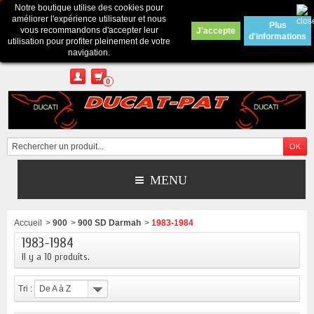
Notre boutique utilise des cookies pour
Contactez-nous
améliorer l'expérience utilisateur et nous
Plus
vous recommandons d'accepter leur
J'accepte
d'informations
Appelez-nous au :
Pour tous renseignements : merci d'envoyer un mail
utilisation pour profiter pleinement de votre
depuis le formulaire de contact ou sur ducatpat25@gmail.com
navigation.
0
MENU
Accueil
>
900
>
900 SD Darmah
>
1983-1984
1983-1984
Il y a 10 produits.
Tri :
De A à Z