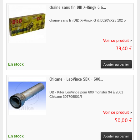
chaîne sans fin DID X-Ringk G &...
chaîne sans fin DID X-Ringk G & B520VX2 / 102 or
Voir ce produit
79,40 €
En stock
Ajouter au panier
Chicane - LeoVince SBK - 600...
DB - Killer LeoVince pour 600 monster 94 à 2001
Chicane 307706801R
Voir ce produit
50,00 €
En stock
Ajouter au panier