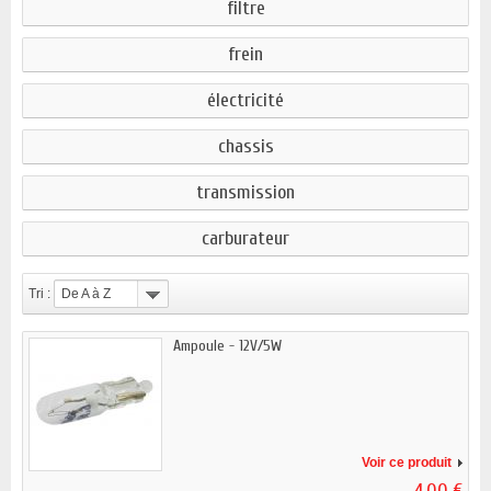
filtre
frein
électricité
chassis
transmission
carburateur
Tri :
De A à Z
Ampoule - 12V/5W
Voir ce produit
4,00 €