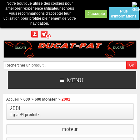
Notre boutique utilise des cookies pour
Contactez-nous
améliorer l'expérience utilisateur et nous
Plus
vous recommandons d'accepter leur
J'accepte
d'informations
Appelez-nous au :
Pour tous renseignements : merci d'envoyer un mail
utilisation pour profiter pleinement de votre
depuis le formulaire de contact ou sur ducatpat25@gmail.com
navigation.
0
MENU
Accueil
>
600
>
600 Monster
>
2001
2001
Il y a 94 produits.
moteur