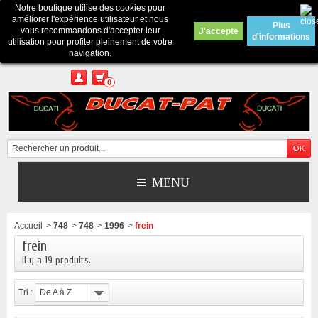
Notre boutique utilise des cookies pour
Contactez-nous
améliorer l'expérience utilisateur et nous
Plus
vous recommandons d'accepter leur
J'accepte
d'informations
Appelez-nous au :
Pour tous renseignements : merci d'envoyer un mail
utilisation pour profiter pleinement de votre
depuis le formulaire de contact ou sur ducatpat25@gmail.com
navigation.
0
MENU
Accueil
>
748
>
748
>
1996
>
frein
frein
Il y a 19 produits.
Tri :
De A à Z