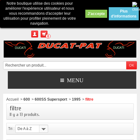
Notre boutique utilise des cookies pour
Contactez-nous
améliorer l'expérience utilisateur et nous
Plus
vous recommandons d'accepter leur
J'accepte
d'informations
Appelez-nous au :
Pour tous renseignements : merci d'envoyer un mail
utilisation pour profiter pleinement de votre
depuis le formulaire de contact ou sur ducatpat25@gmail.com
navigation.
0
MENU
Accueil
>
600
>
600SS Supersport
>
1995
>
filtre
filtre
Il y a 13 produits.
Tri :
De A à Z