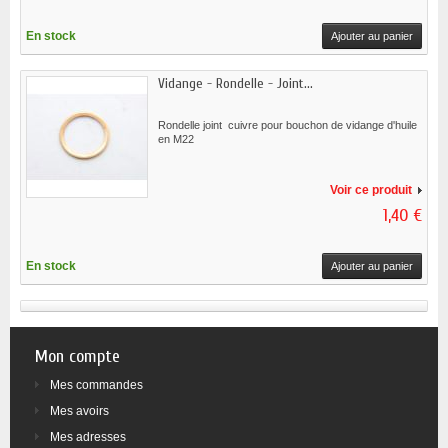
En stock
Ajouter au panier
Vidange - Rondelle - Joint...
Rondelle joint cuivre pour bouchon de vidange d'huile
en M22
Voir ce produit
1,40 €
En stock
Ajouter au panier
Mon compte
Mes commandes
Mes avoirs
Mes adresses