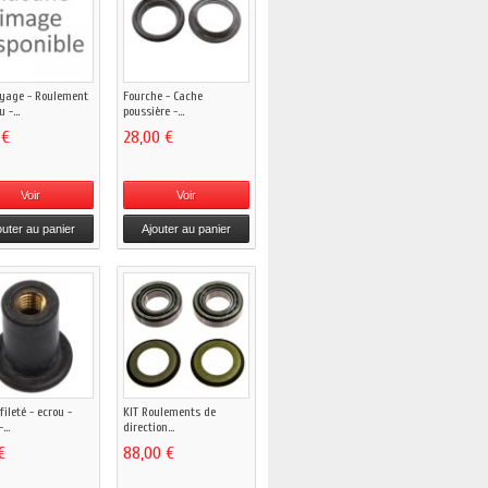
yage - Roulement
Fourche - Cache
 -...
poussière -...
 €
28,00 €
Voir
Voir
outer au panier
Ajouter au panier
fileté - ecrou -
KIT Roulements de
...
direction...
€
88,00 €