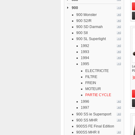
900
900 Monster
900 S2/R
900 SD Darmah
900 SII
900 SL Superlight
1992
1993
1994
1995
Le
PS1
ELECTRICITE
FILTRE
3
FREIN
MOTEUR
PARTIE CYCLE
1996
1997
900 SS ie Supersport
900 SS MHR
900SS FE Final Edition
900SS MHR II