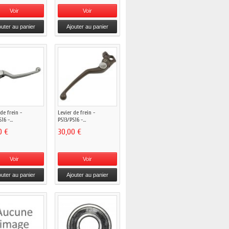
Voir
Voir
outer au panier
Ajouter au panier
 de frein -
Levier de frein -
16 -...
PS13/PS16 -...
0 €
30,00 €
Voir
Voir
outer au panier
Ajouter au panier