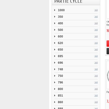
PARTIE CYCLE
1000
350
ca
400
fe
500
1
600
620
650
695
696
748
750
796
800
Fo
851
3
860
888