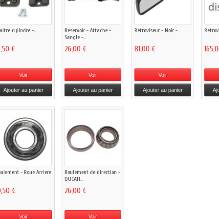
itre cylindre -...
Reservoir - Attache -
Rétroviseur - Noir -...
Retrovi
Sangle -...
3,50 €
26,00 €
81,00 €
165,
Voir
Voir
Voir
Ajouter au panier
Ajouter au panier
Ajouter au panier
Aj
ulement - Roue Arriere
Roulement de direction -
DUCATI...
0,50 €
26,00 €
Voir
Voir