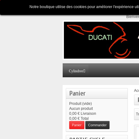
Appelez-nous au :
Pour tous renseignements
Notre boutique utilise des cookies pour améliorer l'expérience ut
Bienve
Cylindree
Ac
Panier
Produit
(vide)
Aucun produit
0,00 €
Livraison
Tr
0,00 €
Total
Panier
Commander