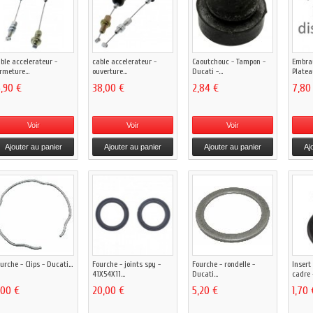
ble accelerateur -
cable accelerateur -
Caoutchouc - Tampon -
Embra
rmeture...
ouverture...
Ducati -...
Plateau
6,90 €
38,00 €
2,84 €
7,80
Voir
Voir
Voir
Ajouter au panier
Ajouter au panier
Ajouter au panier
Aj
urche - Clips - Ducati...
Fourche - joints spy -
Fourche - rondelle -
Insert 
41X54X11...
Ducati...
cadre -
,00 €
20,00 €
5,20 €
1,70 