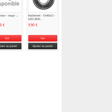
seur - rouge -...
Roulement - 17x40x12 -
6203 2RSH...
00 €
9,90 €
Voir
Voir
outer au panier
Ajouter au panier