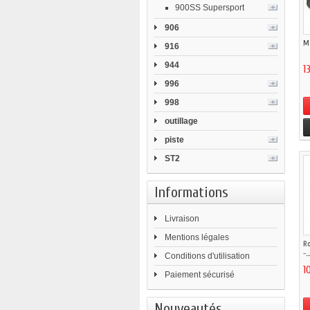
900SS Supersport
906
Ma
916
944
1
996
998
outillage
piste
ST2
Informations
Livraison
Mentions légales
Ro
-...
Conditions d'utilisation
1
Paiement sécurisé
Nouveautés