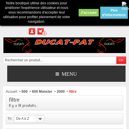
Notre boutique utilise des cookies pour
Contactez-nous
améliorer l'expérience utilisateur et nous
Plus
vous recommandons d'accepter leur
J'accepte
d'informations
Appelez-nous au :
Pour tous renseignements : merci d'envoyer un mail
utilisation pour profiter pleinement de votre
depuis le formulaire de contact ou sur ducatpat25@gmail.com
navigation.
0
MENU
Accueil
>
600
>
600 Monster
>
2000
>
filtre
filtre
Il y a 18 produits.
Tri :
De A à Z