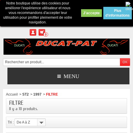
Notre boutique utilise des cookies pour
Contactez-nous
améliorer l'expérience utilisateur et nous
Plus
vous recommandons d'accepter leur
J'accepte
d'informations
Appelez-nous au :
Pour tous renseignements : merci d'envoyer un mail
utilisation pour profiter pleinement de votre
depuis le formulaire de contact ou sur ducatpat25@gmail.com
navigation.
0
MENU
Accueil
>
ST2
>
1997
>
FILTRE
FILTRE
Il y a 10 produits.
Tri :
De A à Z