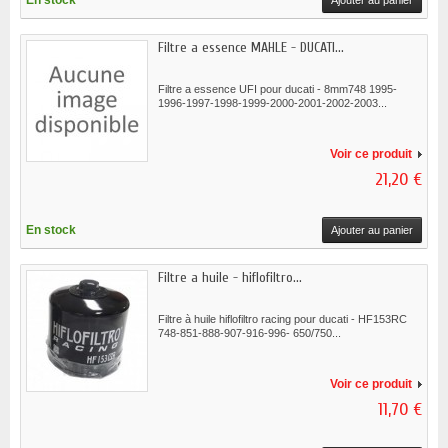
En stock
Ajouter au panier
Filtre a essence MAHLE - DUCATI...
Filtre a essence UFI pour ducati - 8mm748 1995-
1996-1997-1998-1999-2000-2001-2002-2003...
Voir ce produit
21,20 €
En stock
Ajouter au panier
Filtre a huile - hiflofiltro...
Filtre à huile hiflofiltro racing pour ducati - HF153RC
748-851-888-907-916-996- 650/750...
Voir ce produit
11,70 €