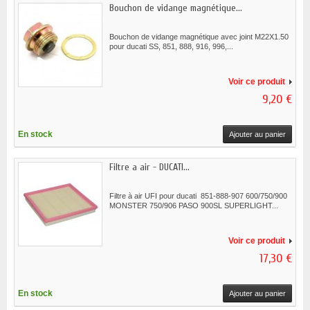
Bouchon de vidange magnétique...
Bouchon de vidange magnétique avec joint M22X1.50
pour ducati SS, 851, 888, 916, 996,...
Voir ce produit
9,20 €
En stock
Ajouter au panier
Filtre a air - DUCATI...
Filtre à air UFI pour ducati 851-888-907 600/750/900
MONSTER 750/906 PASO 900SL SUPERLIGHT...
Voir ce produit
17,30 €
En stock
Ajouter au panier