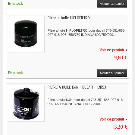
En stock
Ajouter au panier
Filtre a huile HIFLOFILTRO -...
Filtre a huile HIFLOFILTRO pour ducati 748-851-888-
907-916-996- 650/750 INDIANA 600/750/900...
Voir ce produit
9,60 €
En stock
Ajouter au panier
FILTRE A HUILE K&N - DUCATI - KN153
Filtre a huile K&N pour ducati 748-851-888-907-916-
996- 650/750 INDIANA 600/750/900...
Voir ce produit
13,20 €