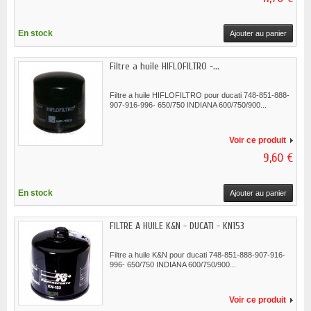
En stock
Ajouter au panier
Filtre a huile HIFLOFILTRO -...
Filtre a huile HIFLOFILTRO pour ducati 748-851-888-
907-916-996- 650/750 INDIANA 600/750/900...
Voir ce produit
9,60 €
En stock
Ajouter au panier
FILTRE A HUILE K&N - DUCATI - KN153
Filtre a huile K&N pour ducati 748-851-888-907-916-
996- 650/750 INDIANA 600/750/900...
Voir ce produit