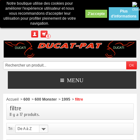
Notre boutique utilise des cookies pour
Contactez-nous
améliorer l'expérience utilisateur et nous
Plus
vous recommandons d'accepter leur
J'accepte
d'informations
Appelez-nous au :
Pour tous renseignements : merci d'envoyer un mail
utilisation pour profiter pleinement de votre
depuis le formulaire de contact ou sur ducatpat25@gmail.com
navigation.
0
MENU
Accueil
>
600
>
600 Monster
>
1995
>
filtre
filtre
Il y a 17 produits.
Tri :
De A à Z