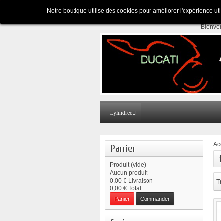
Appelez-nous au :
Pour tous renseignements
Notre boutique utilise des cookies pour améliorer l'expérience ut
Bienve
Cylindree
Ac
Panier
Produit
(vide)
Aucun produit
0,00 €
Livraison
Tr
0,00 €
Total
Panier
Commander