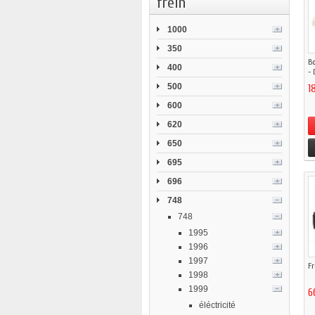
frein
1000
350
Bo
400
- 
500
1
600
620
650
695
696
748
748
1995
1996
1997
Fr
1998
1999
6
éléctricité