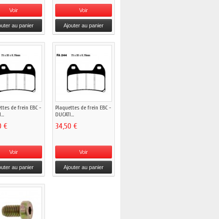
Voir
Voir
outer au panier
Ajouter au panier
ttes de frein EBC -
Plaquettes de frein EBC -
..
DUCATI...
0 €
34,50 €
Voir
Voir
outer au panier
Ajouter au panier