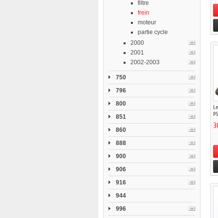
filtre
frein
moteur
partie cycle
2000
2001
2002-2003
750
796
800
Le
PS
851
3
860
888
900
906
916
944
996