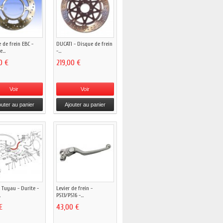
 de frein EBC -
DUCATI - Disque de frein
e...
-...
0 €
219,00 €
Voir
Voir
outer au panier
Ajouter au panier
- Tuyau - Durite -
Levier de frein -
.
PS13/PS16 -...
€
43,00 €