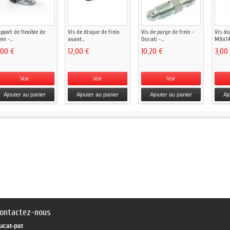
pport de flexible de
Vis de disque de frein
Vis de purge de frein -
Vis di
ein -...
avant...
Ducati -...
M8x14.
,00 €
12,00 €
10,20 €
3,00
Voir
Voir
Voir
Ajouter au panier
Ajouter au panier
Ajouter au panier
Aj
ontactez-nous
ucat-pat