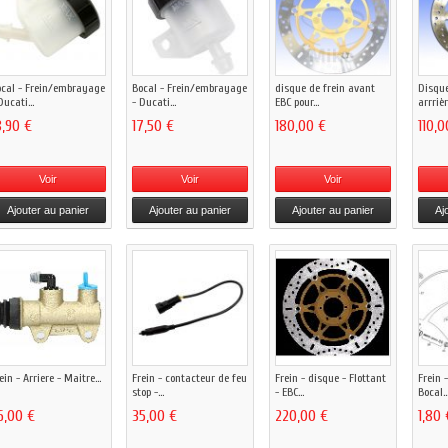
cal - Frein/embrayage
Bocal - Frein/embrayage
disque de frein avant
Disque
Ducati...
- Ducati...
EBC pour...
arrrièr
8,90 €
17,50 €
180,00 €
110,0
Voir
Voir
Voir
Ajouter au panier
Ajouter au panier
Ajouter au panier
Aj
ein - Arriere - Maitre...
Frein - contacteur de feu
Frein - disque - Flottant
Frein 
stop -...
- EBC...
Bocal..
6,00 €
35,00 €
220,00 €
1,80 