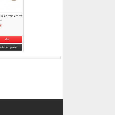
que de frein arrière
..
 €
Voir
outer au panier