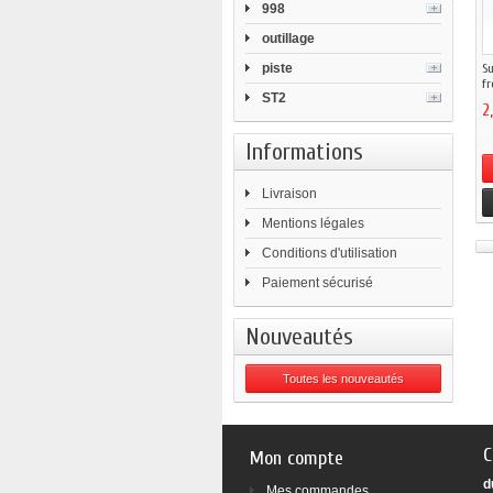
998
outillage
piste
Su
fr
ST2
2
Informations
Livraison
Mentions légales
Conditions d'utilisation
Paiement sécurisé
Nouveautés
Toutes les nouveautés
C
Mon compte
d
Mes commandes