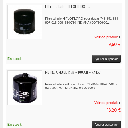
Filtre a huile HIFLOFILTRO -...
Filtre a huile HIFLOFILTRO pour ducati 748-851-888-
907-916-996- 650/750 INDIANA 600/750/900...
Voir ce produit
9,60 €
En stock
Ajouter au panier
FILTRE A HUILE K&N - DUCATI - KN153
Filtre a huile K&N pour ducati 748-851-888-907-916-
996- 650/750 INDIANA 600/750/900...
Voir ce produit
13,20 €
En stock
Ajouter au panier