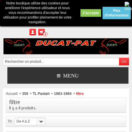
Notre boutique utilise des cookies pour
Contactez-nous
améliorer l'expérience utilisateur et nous
Plus
vous recommandons d'accepter leur
J'accepte
d'informations
Appelez-nous au :
Pour tous renseignements : merci d'envoyer un mail
utilisation pour profiter pleinement de votre
depuis le formulaire de contact ou sur ducatpat25@gmail.com
navigation.
0
MENU
Accueil
>
350
>
TL Pantah
>
1983-1984
>
filtre
filtre
Il y a 4 produits.
Tri :
De A à Z