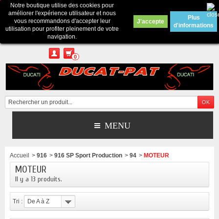
Notre boutique utilise des cookies pour
Contactez-nous
améliorer l'expérience utilisateur et nous
Plus
vous recommandons d'accepter leur
J'accepte
d'informations
Appelez-nous au :
Pour tous renseignements : merci d'envoyer un mail
utilisation pour profiter pleinement de votre
depuis le formulaire de contact ou sur ducatpat25@gmail.com
navigation.
0
MENU
Accueil
>
916
>
916 SP Sport Production
>
94
>
MOTEUR
MOTEUR
Il y a 13 produits.
Tri :
De A à Z