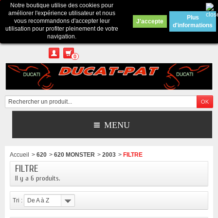
Notre boutique utilise des cookies pour
Contactez-nous
améliorer l'expérience utilisateur et nous
Plus
vous recommandons d'accepter leur
J'accepte
d'informations
Appelez-nous au :
Pour tous renseignements : merci d'envoyer un mail
utilisation pour profiter pleinement de votre
depuis le formulaire de contact ou sur ducatpat25@gmail.com
navigation.
0
MENU
Accueil
>
620
>
620 MONSTER
>
2003
>
FILTRE
FILTRE
Il y a 6 produits.
Tri :
De A à Z