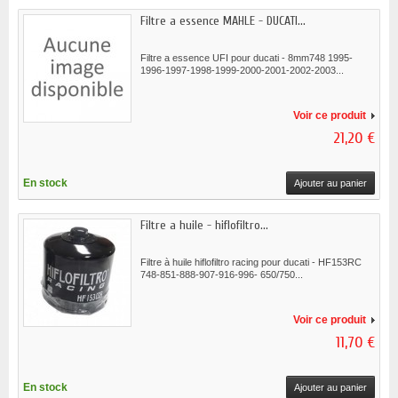
Filtre a essence MAHLE - DUCATI...
Filtre a essence UFI pour ducati - 8mm748 1995-
1996-1997-1998-1999-2000-2001-2002-2003...
Voir ce produit
21,20 €
En stock
Ajouter au panier
Filtre a huile - hiflofiltro...
Filtre à huile hiflofiltro racing pour ducati - HF153RC
748-851-888-907-916-996- 650/750...
Voir ce produit
11,70 €
En stock
Ajouter au panier