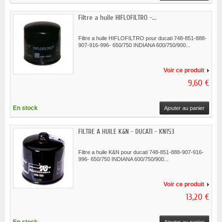
Filtre a huile HIFLOFILTRO -...
Filtre a huile HIFLOFILTRO pour ducati 748-851-888-
907-916-996- 650/750 INDIANA 600/750/900...
Voir ce produit
9,60 €
En stock
Ajouter au panier
FILTRE A HUILE K&N - DUCATI - KN153
Filtre a huile K&N pour ducati 748-851-888-907-916-
996- 650/750 INDIANA 600/750/900...
Voir ce produit
13,20 €