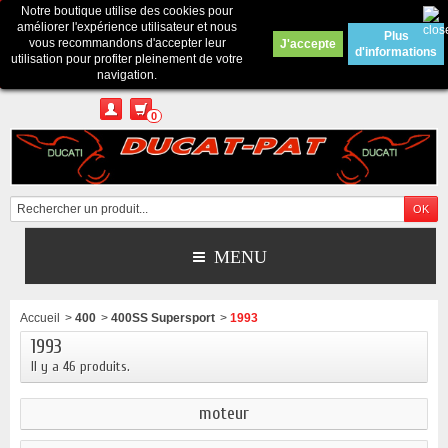
Notre boutique utilise des cookies pour
Contactez-nous
améliorer l'expérience utilisateur et nous
Plus
vous recommandons d'accepter leur
J'accepte
d'informations
Appelez-nous au :
Pour tous renseignements : merci d'envoyer un mail
utilisation pour profiter pleinement de votre
depuis le formulaire de contact ou sur ducatpat25@gmail.com
navigation.
0
MENU
Accueil
>
400
>
400SS Supersport
>
1993
1993
Il y a 46 produits.
moteur