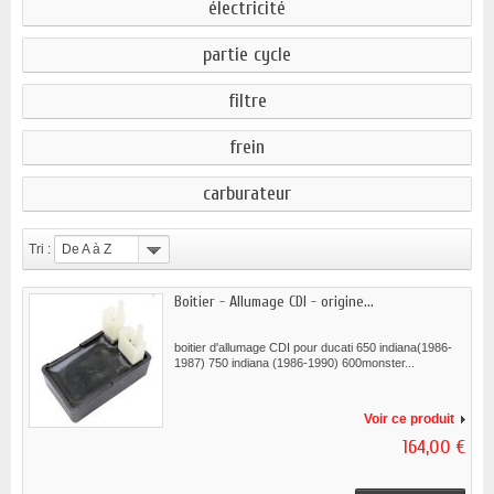
électricité
partie cycle
filtre
frein
carburateur
Tri :
De A à Z
Boitier - Allumage CDI - origine...
boitier d'allumage CDI pour ducati 650 indiana(1986-
1987) 750 indiana (1986-1990) 600monster...
Voir ce produit
164,00 €