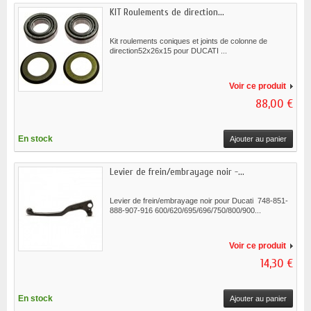
KIT Roulements de direction...
Kit roulements coniques et joints de colonne de
direction52x26x15 pour DUCATI ...
Voir ce produit
88,00 €
En stock
Ajouter au panier
Levier de frein/embrayage noir -...
Levier de frein/embrayage noir pour Ducati 748-851-
888-907-916 600/620/695/696/750/800/900...
Voir ce produit
14,30 €
En stock
Ajouter au panier