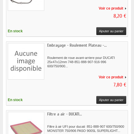
Voir ce produit
8,20 €
En stock
Ajouter au panier
Embrayage - Roulement Plateau -...
Roulement de roue avant-arriere pour DUCATI
25x47x12mm 748-851-888-907-916-996
600/750/900...
Voir ce produit
7,80 €
En stock
Ajouter au panier
Filtre a air - DUCATI...
Filtre à air UFI pour ducati 851-888-907 600/750/900
MONSTER 750/906 PASO 900SL SUPERLIGHT...