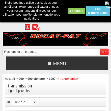
Notre boutique utilise des cookies pour
Contactez-nous
améliorer l'expérience utilisateur et nous
Plus
vous recommandons d'accepter leur
J'accepte
d'informations
Appelez-nous au :
Pour tous renseignements : merci d'envoyer un mail
utilisation pour profiter pleinement de votre
depuis le formulaire de contact ou sur ducatpat25@gmail.com
navigation.
0
MENU
Accueil
>
900
>
900 Monster
>
1997
>
transmission
transmission
Il y a 4 produits.
Tri :
De A à Z